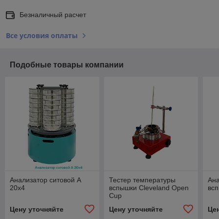
Безналичный расчет
Все условия оплаты
Подобные товары компании
Анализатор ситовой А
Тестер температуры
Ан
20х4
вспышки Cleveland Open
вс
Cup
Цену уточняйте
Цену уточняйте
Це