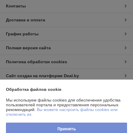
Контакты
Доставка и оплата
График работы
Полная версия сайта
Политика обработки cookies
Сайт создан на платформе Deal.by
Обработка файлов cookie
Информация для покупателя
Мы используем файлы cookies для обеспечения удобства
Юридическое лицо:
Частное торговое унитарное предприятие
пользователей портала и предоставления персональных
«Фелонь»
рекомендаций.
Вы можете настроить файлы cookies или
220068, г.Минск, ул.Гая, д.6
отключить их.
Регистрационный номер ЕГР: 193136830
Принять
УНП: 193136830