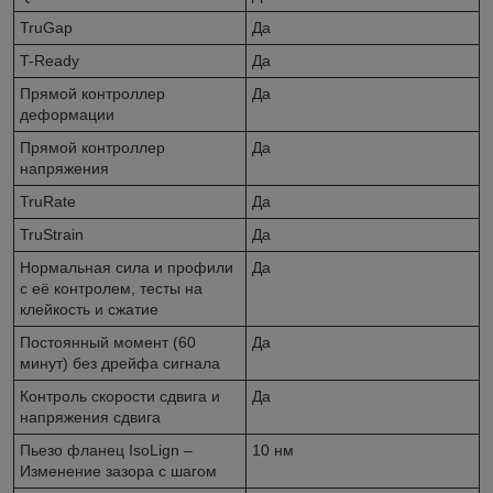
TruGap
Да
T-Ready
Да
Прямой контроллер
Да
деформации
Прямой контроллер
Да
напряжения
TruRate
Да
TruStrain
Да
Нормальная сила и профили
Да
с её контролем, тесты на
клейкость и сжатие
Постоянный момент (60
Да
минут) без дрейфа сигнала
Контроль скорости сдвига и
Да
напряжения сдвига
Пьезо фланец IsoLign –
10 нм
Изменение зазора с шагом