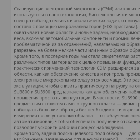
Сканирующие электронный микроскопы (СЭМ) или как их
используются в нанотехнологиях, биотехнологиях и мно
спектра наблюдательных и аналитических задач, от визу
состава с помощью микроанализаторов (EDX приставка). 
охватывает новые области и новые задачи, необходимос
веса, включая автомобильные компоненты и промышленны
проблематичной из-за ограничений, налагаемых на обра
разрезаны на более мелкие части или иным образом обр
Кроме того, в последние годы мы стали свидетелями рас
различных типов материалов с целью повышения функцио
практических применений технологии СЭМ расширился з
области, как как обеспечение качества и контроль прои
электронные микроскопы используются все чаще. Эти ра
эксплуатации, чтобы снизить практическую нагрузку на 
SU3800 и SU3900 предназначены как для облегчения набл
повышения простоты эксплуатации. В частности, SU3900
предметным столиком самого крупного класса — диаметр
наблюдать большие образцы без необходимости вырезани
измерения после установки образца — от облучения эле
автоматизирован, чтобы обеспечить получение отсканир
позволяет ускорить рабочий процесс наблюдений.
Кроме того, задача поиска целевого поля обзора — для
изображение, захваченное оптической камерой, — упрощ