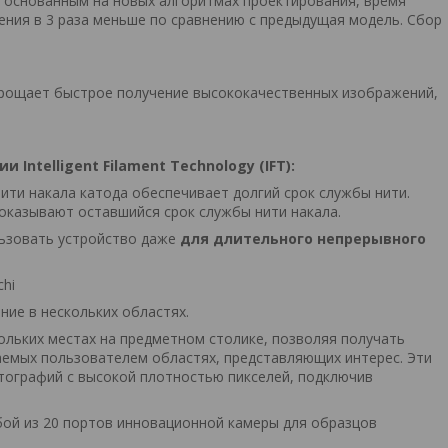
 основанным на новых алгоритмах проектирования, время
ния в 3 раза меньше по сравнению с предыдущая модель. Сбор
рощает быстрое получение высококачественных изображений,
ntelligent Filament Technology (IFT):
ити накала катода обеспечивает долгий срок службы нити.
оказывают оставшийся срок службы нити накала.
льзовать устройство даже
для длительного непрерывного
ние в нескольких областях.
кольких местах на предметном столике, позволяя получать
емых пользователем областях, представляющих интерес. Эти
ографий с высокой плотностью пикселей, подключив
бой из 20 портов инновационной камеры для образцов