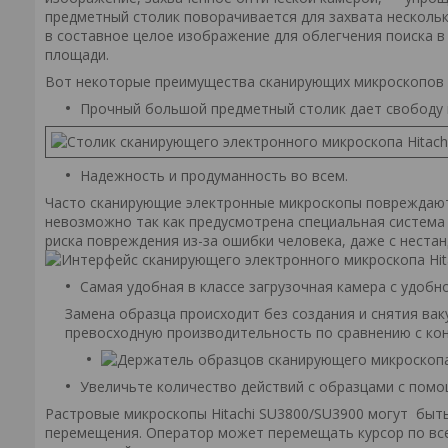
предметный столик поворачивается для захвата несколь
в составное целое изображение для облегчения поиска 
площади.
Вот некоторые преимущества сканирующих микроскопов H
Прочный большой предметный столик дает свободу 
Надежность и продуманность во всем.
Часто сканирующие электронные микроскопы повреждают н
невозможно так как предусмотрена специальная система
риска повреждения из-за ошибки человека, даже с нест
Самая удобная в классе загрузочная камера с удобн
Замена образца происходит без создания и снятия вак
превосходную производительность по сравнению с ко
Увеличьте количество действий с образцами с пом
Растровые микроскопы Hitachi SU3800/SU3900 могут быт
перемещения. Оператор может перемещать курсор по все