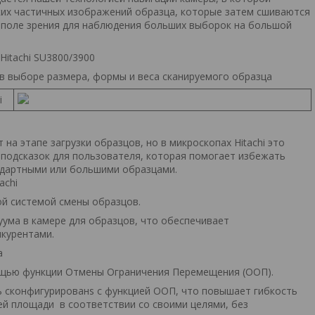
ких частичных изображений образца, которые затем сшиваются
в поле зрения для наблюдения больших выборок на большой
itachi SU3800/3900
в выборе размера, формы и веса сканируемого образца
а этапе загрузки образцов, но в микроскопах Hitachi это
 подсказок для пользователя, которая помогает избежать
андартными или большими образцами.
ой системой смены образцов.
уума в камере для образцов, что обеспечивает
нкурентами.
ощью функции Отмены Ограничения Перемещения (ООП).
ь сконфигурированs с функцией ООП, что повышает гибкость
й площади в соответствии со своими целями, без