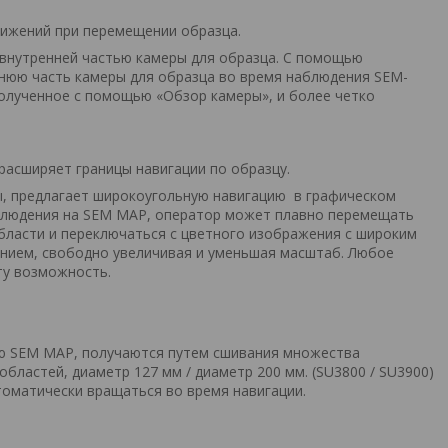
ижений при перемещении образца.
 внутренней частью камеры для образца. С помощью
нюю часть камеры для образца во время наблюдения SEM-
олученное с помощью «Обзор камеры», и более четко
асширяет границы навигации по образцу.
ы, предлагает широкоугольную навигацию в графическом
блюдения на SEM MAP, оператор может плавно перемещать
бласти и переключаться с цветного изображения с широким
нием, свободно увеличивая и уменьшая масштаб. Любое
ту возможность.
ю SEM MAP, получаются путем сшивания множества
бластей, диаметр 127 мм / диаметр 200 мм. (SU3800 / SU3900)
оматически вращаться во время навигации.