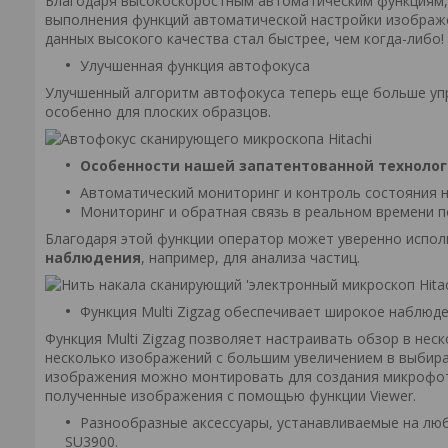
Благодаря высокоскоростным автоматическим функциям,
выполнения функций автоматической настройки изображе
данных высокого качества стал быстрее, чем когда-либо!
Улучшенная функция автофокуса
Улучшенный алгоритм автофокуса теперь еще больше уп
особенно для плоских образцов.
Особенности нашей запатентованной технологии I
Автоматический мониторинг и контроль состояния н
Мониторинг и обратная связь в реальном времени п
Благодаря этой функции оператор может уверенно испо
наблюдения
, например, для анализа частиц.
Функция Multi Zigzag обеспечивает широкое наблюде
Функция Multi Zigzag позволяет настраивать обзор в нес
несколько изображений с большим увеличением в выбира
изображения можно монтировать для создания микрофот
полученные изображения с помощью функции Viewer.
Разнообразные аксессуары, устанавливаемые на лю
SU3900.