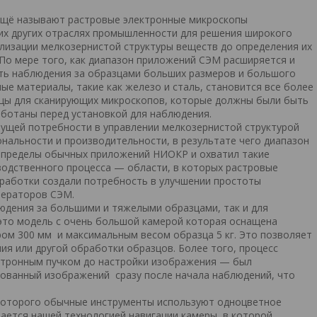
 ещё называют растровые электронные микроскопы
гих других отраслях промышленности для решения широкого
ализации мелкозернистой структуры веществ до определения их
По мере того, как диапазон приложений СЭМ расширяется и
ть наблюдения за образцами больших размеров и большого
е материалы, такие как железо и сталь, становится все более
зцы для сканирующих микроскопов, которые должны были быть
аботаны перед установкой для наблюдения.
тущей потребности в управлении мелкозернистой структурой
нальности и производительности, в результате чего диапазон
а пределы обычных приложений НИОКР и охватил такие
зводственного процесса — области, в которых растровые
зработки создали потребность в улучшении простоты
операторов СЭМ.
юдения за большими и тяжелыми образцами, так и для
 это модель с очень большой камерой которая оснащена
ом 300 мм и максимальным весом образца 5 кг. Это позволяет
я или другой обработки образцов. Более того, процесс
ктронным пучком до настройки изображения — был
ованный изображений сразу после начала наблюдений, что
 которого обычные инструменты используют одноцветное
ается нашей технологией навигации камеры, в которой