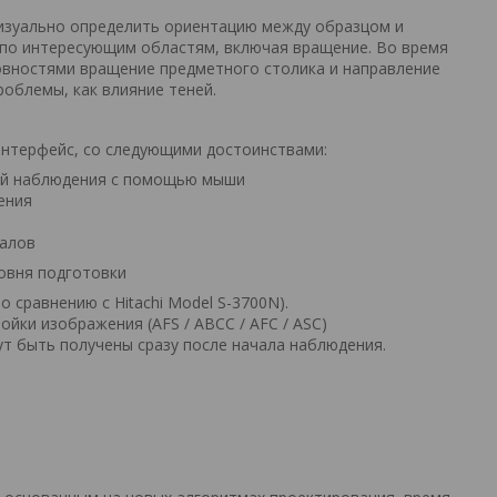
изуально определить ориентацию между образцом и
 по интересующим областям, включая вращение. Во время
овностями вращение предметного столика и направление
облемы, как влияние теней.
интерфейс, со следующими достоинствами:
вий наблюдения с помощью мыши
ения
налов
овня подготовки
 сравнению с Hitachi Model S-3700N).
йки изображения (AFS / ABCC / AFC / ASC)
т быть получены сразу после начала наблюдения.