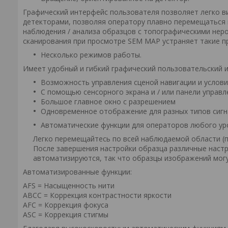
Графический интерфейс пользователя позволяет легко в
детекторами, позволяя оператору плавно перемещаться
наблюдения / анализа образцов с топографическими нер
сканирования при просмотре SEM MAP устраняет такие пр
Несколько режимов работы.
Имеет удобный и гибкий графический пользовательский 
Возможность управления сценой навигации и усло
С помощью сенсорного экрана и / или панели управл
Большое главное окно с разрешением
Одновременное отображение для разных типов сиг
Автоматические функции для операторов любого ур
Легко перемещайтесь по всей наблюдаемой области (по
После завершения настройки образца различные настро
автоматизируются, так что образцы изображений могу
Автоматизированные функции:
AFS = Насыщенность нити
ABCC = Коррекция контрастности яркости
AFC = Коррекция фокуса
ASC = Коррекция стигмы