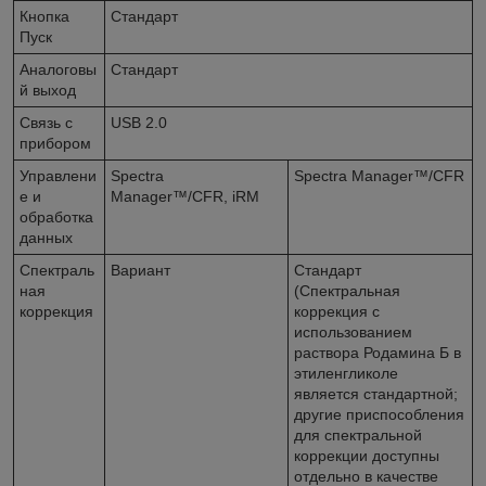
Кнопка
Стандарт
Пуск
Аналоговы
Стандарт
й выход
Связь с
USB 2.0
прибором
Управлени
Spectra
Spectra Manager™/CFR
е и
Manager™/CFR, iRM
обработка
данных
Спектраль
Вариант
Стандарт
ная
(Спектральная
коррекция
коррекция с
использованием
раствора Родамина Б в
этиленгликоле
является стандартной;
другие приспособления
для спектральной
коррекции доступны
отдельно в качестве