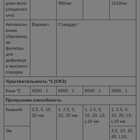
длин волн
900нм
1010нм
(опционал
ьно)
Автоматич
Вариант
Стандарт
еские
обрезающ
ие
фильтры
для
дифракци
и высокого
порядка
Чувствительность
*1
(СКЗ)
База
*2
4500 : 1
8000 : 1
8500 : 1
3500 : 1
Пропускная способность
Бывший
2,5, 5, 10,
1, 2,5, 5,
1, 2.5, 5,
1, 2.5, 5,
20 нм
10, 20 нм
10, 20, L5,
10, 20, L5,
L10 нм
L10 нм
Эм
2,5, 10, 20,
40, L10,