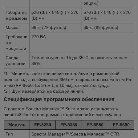
опции.)
Габаритны
520 (Ш) × 545 (Г) × 270
570 (Ш) × 545 (Г) × 270
е размеры
(В) мм
(В) мм
Масса
36 кг (79 фунтов)
39 кг (86 фунтов)
Требовани
270 ВА
я к
мощности
Среда
Температура: от 15 до 35°C, влажность: менее
установки
85%
*1
: Минимальное отношение сигнал/шум в рамановской
полосе воды, возбуждение 350 нм, ширина полосы Ex 5 нм Em
5 нм (FP-8650: Ex 5 нм Em 10 нм), отклик 2 секунды.
*2
: Шум измеряется на базовой линии.
Спецификация программного обеспечения
С пакетом Spectra Manager™ Suite можно использовать
широкий спектр программных приложений и аксессуаров.
Модель
FP-8250
FP-8350
FP-8550
FP-8650
Тип
Spectra Manager™/Spectra Manager™ CFR