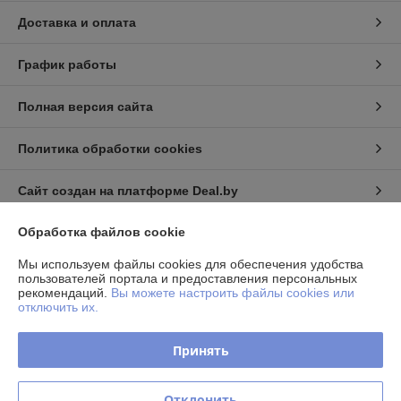
Доставка и оплата
График работы
Полная версия сайта
Политика обработки cookies
Сайт создан на платформе Deal.by
Обработка файлов cookie
Информация для покупателя
Мы используем файлы cookies для обеспечения удобства
Юридическое лицо:
Частное торговое унитарное предприятие
пользователей портала и предоставления персональных
«Фелонь»
рекомендаций.
Вы можете настроить файлы cookies или
220068, г.Минск, ул.Гая, д.6
отключить их.
Регистрационный номер ЕГР: 193136830
Принять
УНП: 193136830
Регистрационный орган: Минский горисполком
Отклонить