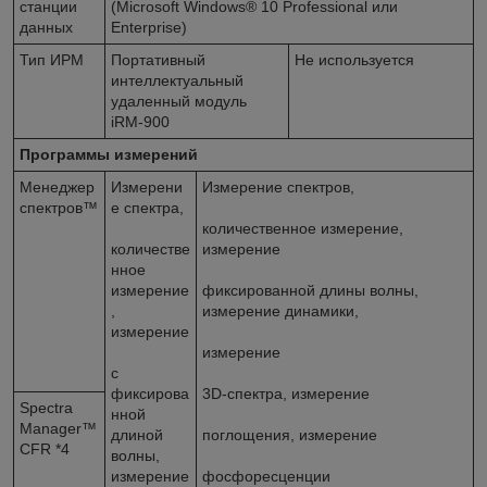
станции
(Microsoft Windows® 10 Professional или
данных
Enterprise)
Тип ИРМ
Портативный
Не используется
интеллектуальный
удаленный модуль
iRM-900
Программы измерений
Менеджер
Измерени
Измерение спектров,
спектров™
е спектра,
количественное измерение,
количестве
измерение
нное
измерение
фиксированной длины волны,
,
измерение динамики,
измерение
измерение
с
фиксирова
3D-спектра, измерение
Spectra
нной
Manager™
длиной
поглощения, измерение
CFR
*4
волны,
измерение
фосфоресценции