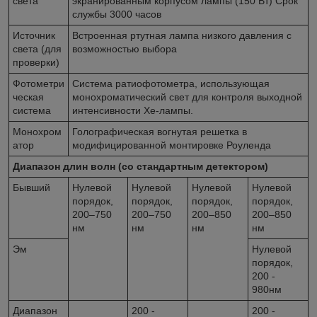
света
экранированным корпусом лампы (150 Вт) Срок
службы 3000 часов
Источник
Встроенная ртутная лампа низкого давления с
света (для
возможностью выбора
проверки)
Фотометри
Система ратиофотометра, использующая
ческая
монохроматический свет для контроля выходной
система
интенсивности Xe-лампы.
Монохром
Голографическая вогнутая решетка в
атор
модифицированной монтировке Роуленда
Диапазон длин волн (со стандартным детектором)
Бывший
Нулевой
Нулевой
Нулевой
Нулевой
порядок,
порядок,
порядок,
порядок,
200–750
200–750
200–850
200–850
нм
нм
нм
нм
Эм
Нулевой
порядок,
200 -
980нм
Диапазон
200 -
200 -