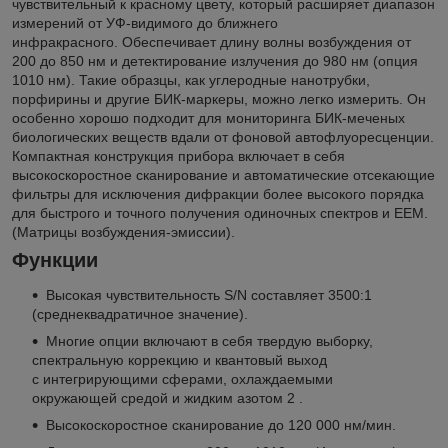
чувствительный к красному цвету, который расширяет диапазон
измерений от УФ-видимого до ближнего
инфракрасного. Обеспечивает длину волны возбуждения от
200 до 850 нм и детектирование излучения до 980 нм (опция
1010 нм). Такие образцы, как углеродные нанотрубки,
порфирины и другие БИК-маркеры, можно легко измерить. Он
особенно хорошо подходит для мониторинга БИК-меченых
биологических веществ вдали от фоновой автофлуоресценции.
Компактная конструкция прибора включает в себя
высокоскоростное сканирование и автоматические отсекающие
фильтры для исключения дифракции более высокого порядка
для быстрого и точного получения одиночных спектров и EEM.
(Матрицы возбуждения-эмиссии).
Функции
Высокая чувствительность S/N составляет 3500:1
(среднеквадратичное значение).
Многие опции включают в себя твердую выборку,
спектральную коррекцию и квантовый выход
с интегрирующими сферами, охлаждаемыми
окружающей средой и жидким азотом
2 .
Высокоскоростное сканирование до 120 000 нм/мин.