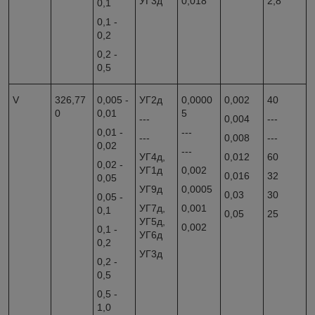
УГ3д
0,018
2,8
0,1
0,1 -
0,2
0,2 -
0,5
V
326,77
0,005 -
УГ2д
0,0000
0,002
40
0
0,01
5
---
0,004
---
0,01 -
---
---
0,008
---
0,02
---
УГ4д,
0,012
60
0,02 -
УГ1д
0,002
0,016
32
0,05
УГ9д
0,0005
0,03
30
0,05 -
УГ7д,
0,001
0,1
0,05
25
УГ5д,
0,002
0,1 -
УГ6д
0,2
УГ3д
0,2 -
0,5
0,5 -
1,0