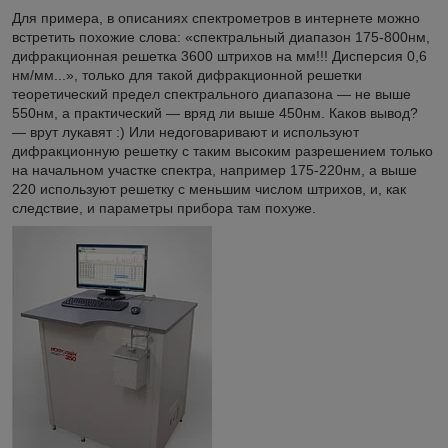
Для примера, в описаниях спектрометров в интернете можно
встретить похожие слова: «спектральный диапазон 175-800нм,
дифракционная решетка 3600 штрихов на мм!!! Дисперсия 0,6
нм/мм...», только для такой дифракционной решетки
теоретический предел спектрального диапазона — не выше
550нм, а практический — вряд ли выше 450нм. Каков вывод?
— врут лукавят :) Или недоговаривают и используют
дифракционную решетку с таким высоким разрешением только
на начальном участке спектра, например 175-220нм, а выше
220 используют решетку с меньшим числом штрихов, и, как
следствие, и параметры прибора там похуже.