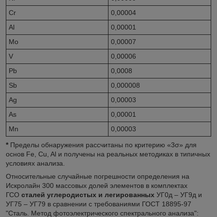
Cr
0,00004
Al
0,00001
Mo
0,00007
V
0,00006
Pb
0,0008
Sb
0,000008
Ag
0,00003
As
0,00001
Mn
0,00003
*
Пределы обнаружения рассчитаны по критерию «3σ» для
основ Fe, Cu, Al и получены на реальных методиках в типичных
условиях анализа.
Относительные случайные погрешности определения на
Искролайн 300 массовых долей элементов в комплектах
ГСО
сталей углеродистых и легированных
УГ0д – УГ9д и
УГ75 – УГ79 в сравнении с требованиями ГОСТ 18895-97
"Сталь. Метод фотоэлектрического спектрального анализа":