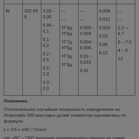
W
202,99
0,02 -
---
---
0,008
---
9
0,05
---
---
0,012
---
0,05 -
УГ4д,
0,003 -
0,020
2,2 –
0,1
УГ6д
0,009
6,7
0,03
0,1 -
УГ7д,
0,004 -
5 – 7,5
0,06
0,2
УГ5д
0,006
4 – 6
0,12
0,2 -
УГ3д
0,01 -
12
0,5
0,015
УГ9д
0,5 -
0,01
1,0
1,0 -
2,0
Пояснение.
Относительная случайная погрешность определения на
Искролайн 300 массовых долей элементов оценивалась по
формуле:
ε = 3.6 х σ
АС
/ С
пасп
где: ε
АС
– СКО значения аналитического сигнала на длине