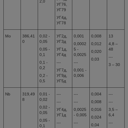
2,0
УГ76,
УГ79
УГ4д,
УГ78
Mo
386,41
0,02 -
УГ2д,
0,001
0,008
13
0
0,05
УГ3д
0,0002
0,012
4,8 –
0,05 -
УГ1д,
5 -
48
0,020
0,1
УГ4д
0,0025
---
0,03
0,1 -
---
---
3 – 30
0,2
УГ7д,
0,001 -
0,2 -
УГ9д,
0,006
0,5
УГ5д
Nb
319,49
0,01 -
---
---
0,004
---
8
0,02
---
---
0,008
---
0,02 -
УГ4д,
0,0025
0,016
3,5 –
0,05
УГ1д
- 0,005
6,4
0,024
0,05 -
---
---
---
0,04
0,1