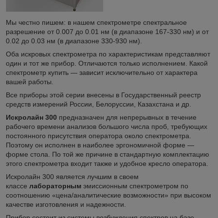
Мы честно пишем: в нашем спектрометре спектральное
разрешение от 0.007 до 0.01 нм (в диапазоне 167-330 нм) и от
0.02 до 0.03 нм (в диапазоне 330-930 нм).
Оба искровых спектрометра по характеристикам представляют
один и тот же прибор. Отличаются только исполнением. Какой
спектрометр купить — зависит исключительно от характера
вашей работы.
Все приборы этой серии внесены в Государственный реестр
средств измерений России, Белоруссии, Казахстана и др.
Искролайн 300
предназначен для непрерывных в течение
рабочего времени анализов большого числа проб, требующих
постоянного присутствия оператора около спектрометра.
Поэтому он исполнен в наиболее эргономичной форме —
форме стола. По той же причине в стандартную комплектацию
этого спектрометра входит также и удобное кресло оператора.
Искролайн 300 является лучшим в своем
классе
лабораторным
эмиссионным спектрометром по
соотношению «цена/аналитические возможности» при высоком
качестве изготовления и надежности.
Прибор состоит из системы возбуждения спектров на базе