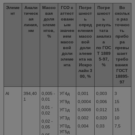
Элеме
Анали
Массо
ГСО с
Погре
Погре
Во
нт
тическ
вая
аттест
шност
шност
скольк
ая
доля
ованн
ь
ь
о раз
линия,
элеме
ым
опред
резуль
точнос
нм
нтов,
значен
еления
тата
ть
%
ием
массо
анализ
прибо
массо
вой
а
ра
вой
доли
по ГОС
превы
доли
элеме
Т 1889
шает
элеме
нта на
5-97,
требо
нта
Искро
%
вания
лайн 3
ГОСТ
00, %
18895-
97
Al
394,40
0,005 -
УГ4д
0,001
0,003
3
1
0,01
УГ9д
0,0004
0,006
15
0,01 -
УГ1д
0,0008
0,012
15
0,02
УГ3д
0,002
0,020
10
0,02 -
УГ0д,
0,004
0,03
7,5
0,05
УГ5д