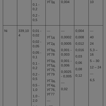
УГ3д
0,004
10
0,1 -
0,2
0,2 -
0,5
Ni
339,10
0,01 -
---
---
0,004
---
4
0,02
УГ1д
0,0002
0,008
40
0,02 -
УГ2д
0,0005
0,012
24
0,05
УГ9д,
0,001 -
0,016
5,3 –
0,05 -
УГ78
0,003
16
0,03
0,1
УГ0д,
0,001 -
5 – 30
0,06
0,1 -
УГ5д,
0,006
12 – 24
0,2
0,08
УГ75,
0,0025
---
0,2 -
УГ79
0,12
- 0,005
0,5
6,5
УГ3д,
---
0,5 -
УГ4д,
0,02
1,0
УГ76,
УГ77
1,0 -
2,0
---