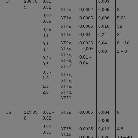
Cr
286,76
0,01 -
---
---
0,003
---
5
0,02
УГ2д
0,0002
0,005
8
0,02 -
УГ1д
0,0005
0,008
5,25
0,05
УГ4д
0,0005
0,016
32
0,05 -
УГ9д
0,001
0,24
24
0,1
УГ0д,
0,0025
0,04
8 – 16
0,1 -
УГ3д,
- 0,005
0,2
0,08
2 – 8
УГ7д,
0,01 -
0,2 -
УГ76,
0,04
0,5
УГ77
0,5 -
УГ5д,
1,0
УГ6д,
1,0 -
УГ75,
2,0
УГ78,
УГ79
Cu
219,95
0,01 -
УГ2д
0,0005
0,004
8
8
0,02
---
---
0,008
---
0,02 -
УГ78,
0,0025
0,012
4,8
0,05
УГ4д
0,0005
0,020
10 – 40