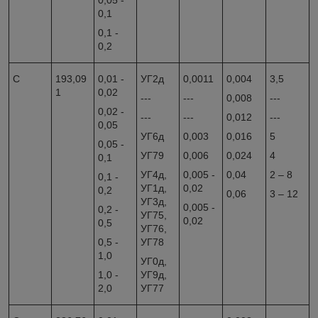
0,05 -
0,1
0,1 -
0,2
C
193,09
0,01 -
УГ2д
0,0011
0,004
3,5
1
0,02
---
---
0,008
---
0,02 -
---
---
0,012
---
0,05
УГ6д
0,003
0,016
5
0,05 -
УГ79
0,006
0,024
4
0,1
УГ4д,
0,005 -
0,04
2 – 8
0,1 -
УГ1д,
0,02
0,2
0,06
3 – 12
УГ3д,
0,005 -
0,2 -
УГ75,
0,02
0,5
УГ76,
0,5 -
УГ78
1,0
УГ0д,
1,0 -
УГ9д,
2,0
УГ77