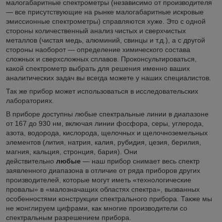
малогабаритные спектрометры (независимо от производителя
— все присутствующие на рынке малогабаритные искровые
эмиссионные спектрометры) справляются хуже. Это с одной
стороны количественный анализ чистых и сверхчистых
металлов (чистая медь, алюминий, свинцы и т.д.), а с другой
стороны наоборот — определение химического состава
сложных и сверхсложных сплавов. Проконсультироваться,
какой спектрометр выбрать для решения именно ваших
аналитических задач вы всегда можете у наших специалистов.
Так же прибор может использоваться в исследовательских
лабораториях.
В приборе доступны любые спектральные линии в диапазоне
от 167 до 930 нм, включая линии фосфора, серы, углерода,
азота, водорода, кислорода, щелочных и щелочноземельных
элементов (лития, натрия, калия, рубидия, цезия, берилия,
магния, кальция, стронция, бария). Они
действительно
любые
— наш прибор снимает весь спектр
заявленного диапазона в отличие от ряда приборов других
производителей, которые могут иметь «технологические
провалы» в «малозначащих областях спектра», вызванных
особенностями конструкции спектрального прибора. Также мы
не жонглируем цифрами, как многие производители со
спектральным разрешением прибора.