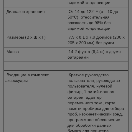
видимой конденсации
Диапазон хранения
От 14 до 122°F (от -10 до
50°C), относительная
влажность до 98% без
видимой конденсации
Размеры (В х Ш х Г)
7,9 x 8,1 x 7,9 дюймов (200 x
205 x 200 мм) без ручки
Масса
14,2 фунта (6,4 кг) с двумя
батареями
Входящие в комплект
Краткое руководство
аксессуары
пользователя, руководство
пользователя, нулевой
фильтр, 1 литий-ионная
батарея, адаптер
переменного тока, карта
памяти пробирки для отбора
проб, изокинетический зонд,
программное обеспечение
для обработки данных,
бумага для принтера,