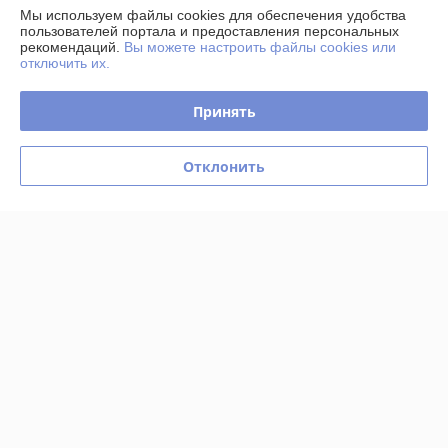
О нас
Мы используем файлы cookies для обеспечения удобства
пользователей портала и предоставления персональных
рекомендаций.
Вы можете настроить файлы cookies или
Контакты
отключить их.
Доставка и оплата
Принять
График работы
Отклонить
Полная версия сайта
Политика обработки cookies
Сайт создан на платформе Deal.by
Информация для покупателя
Юридическое лицо:
Частное торговое унитарное предприятие
«Фелонь»
220068, г.Минск, ул.Гая, д.6
Регистрационный номер ЕГР: 193136830