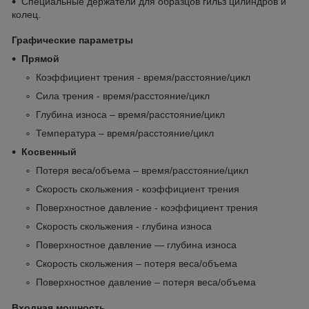
Специальные держатели для образцов гильз цилиндров и
колец.
Графические параметры
Прямой
Коэффициент трения - время/расстояние/цикл
Сила трения - время/расстояние/цикл
Глубина износа – время/расстояние/цикл
Температура – ​​время/расстояние/цикл
Косвенный
Потеря веса/объема – время/расстояние/цикл
Скорость скольжения - коэффициент трения
Поверхностное давление - коэффициент трения
Скорость скольжения - глубина износа
Поверхностное давление — глубина износа
Скорость скольжения – потеря веса/объема
Поверхностное давление – потеря веса/объема
Входная мощность