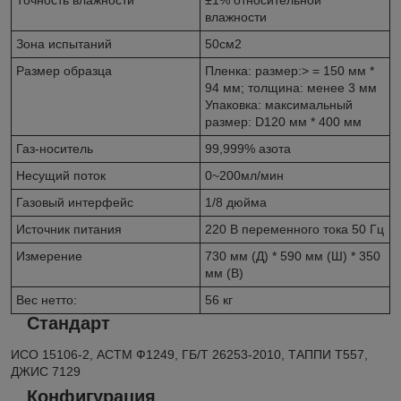
влажности
Зона испытаний
50см2
Размер образца
Пленка: размер:> = 150 мм *
94 мм; толщина: менее 3 мм
Упаковка: максимальный
размер: D120 мм * 400 мм
Газ-носитель
99,999% азота
Несущий поток
0~200мл/мин
Газовый интерфейс
1/8 дюйма
Источник питания
220 В переменного тока 50 Гц
Измерение
730 мм (Д) * 590 мм (Ш) * 350
мм (В)
Вес нетто:
56 кг
Стандарт
ИСО 15106-2, АСТМ Ф1249, ГБ/Т 26253-2010, ТАППИ Т557,
ДЖИС 7129
Конфигурация