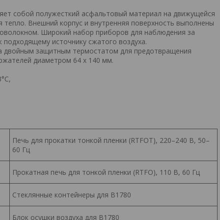
яет собой полужесткий асфальтовый материал на движущейся
я тепло. Внешний корпус и внутренняя поверхность выполнены
ловолокном. Широкий набор приборов для наблюдения за
к подходящему источнику сжатого воздуха.
 двойным защитным термостатом для предотвращения
ржателей диаметром 64 x 140 мм.
°C,
Печь для прокатки тонкой пленки (RTFOT), 220–240 В, 50–
60 Гц
Прокатная печь для тонкой пленки (RTFO), 110 В, 60 Гц
Стеклянные контейнеры для B1780
Блок осушки воздуха для B1780