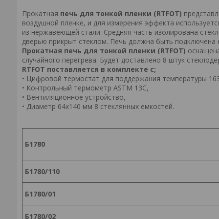
Прокатная
печь для тонкой пленки (RTFOT)
представл
воздушной пленке, и для измерения эффекта используетс
из нержавеющей стали. Средняя часть изолирована стек
дверью прикрыт стеклом. Печь должна быть подключена 
Прокатная печь для тонкой пленки (RTFOT)
оснащена
случайного перегрева. Будет доставлено 8 штук стеклоде
RTFOT поставляется в комплекте с;
• Цифровой термостат для поддержания температуры 163
• Контрольный термометр ASTM 13C,
• Вентиляционное устройство,
• Диаметр 64x140 мм 8 стеклянных емкостей.
Б1780
Б1780/110
Б1780/01
Б1780/02