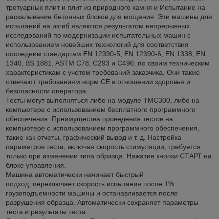
тротуарных плит и плит из природного камня и Испытание на
раскалывание бетонных блоков для мощения. Эти машины для
испытаний на изгиб являются результатом непрерывных
исследований по модернизации испытательных машин с
использованием новейших технологий для соответствия
последним стандартам EN 12390-5, EN 12390-6, EN 1338, EN
1340, BS 1881, ASTM C78, ​​C293 и C496. по своим техническим
характеристикам с учетом требований заказчика. Они также
отвечают требованиям норм СЕ в отношении здоровья и
безопасности оператора.
Тесты могут выполняться либо на модуле TMC300, либо на
компьютере с использованием бесплатного программного
обеспечения. Преимущества проведения тестов на
компьютере с использованием программного обеспечения,
такие как отчеты, графический вывод и т. д. Настройка
параметров теста, включая скорость стимуляции, требуется
только при изменении типа образца. Нажатие кнопки СТАРТ на
блоке управления.
Машина автоматически начинает быстрый
подход; переключает скорость испытания после 1%
грузоподъемности машины и останавливается после
разрушения образца. Автоматически сохраняет параметры
теста и результаты теста.