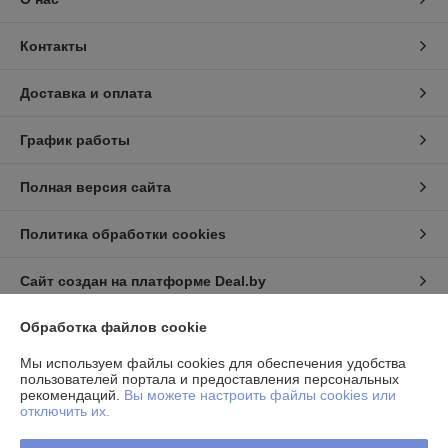
Контакты
Доставка и оплата
График работы
Полная версия сайта
Политика обработки cookies
Сайт создан на платформе Deal.by
Обработка файлов cookie
Информация для покупателя
Мы используем файлы cookies для обеспечения удобства
Юридическое лицо:
Частное торговое унитарное предприятие
пользователей портала и предоставления персональных
«Фелонь»
рекомендаций.
Вы можете настроить файлы cookies или
220068, г.Минск, ул.Гая, д.6
отключить их.
Регистрационный номер ЕГР: 193136830