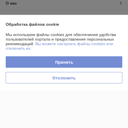
О нас
Контакты
Обработка файлов cookie
Доставка и оплата
Мы используем файлы cookies для обеспечения удобства
пользователей портала и предоставления персональных
График работы
рекомендаций.
Вы можете настроить файлы cookies или
отключить их.
Полная версия сайта
Принять
Политика обработки cookies
Отклонить
Сайт создан на платформе Deal.by
Информация для покупателя
Юридическое лицо:
Частное торговое унитарное предприятие
«Фелонь»
220068, г.Минск, ул.Гая, д.6