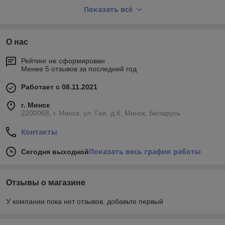
возбуждения высокоэнергетического пучка фотонов (лазера).
Показать всё
Пучок попадает на объект и вызывает испускание фотонов с
определёнными длинами волн, которые присущи атомам
элементов вещества из которых оно состоит.
О нас
Рейтинг не сформирован
Менее 5 отзывов за последний год
Работает с 08.11.2021
г. Минск
2200068, г. Минск, ул. Гая, д.6, Минск, Беларусь
Контакты
Показать весь график работы
Сегодня выходной
Отзывы о магазине
У компании пока нет отзывов, добавьте первый